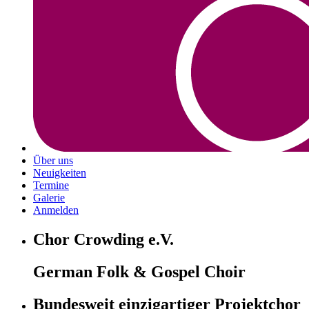
Über uns
Neuigkeiten
Termine
Galerie
Anmelden
Chor Crowding e.V.
German Folk & Gospel Choir
Bundesweit einzigartiger Projektchor