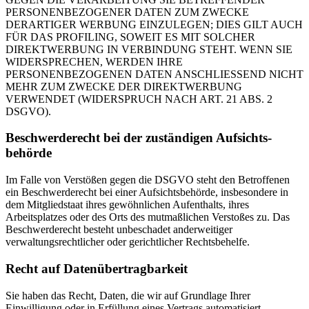
PERSONENBEZOGENER DATEN ZUM ZWECKE
DERARTIGER WERBUNG EINZULEGEN; DIES GILT AUCH
FÜR DAS PROFILING, SOWEIT ES MIT SOLCHER
DIREKTWERBUNG IN VERBINDUNG STEHT. WENN SIE
WIDERSPRECHEN, WERDEN IHRE
PERSONENBEZOGENEN DATEN ANSCHLIESSEND NICHT
MEHR ZUM ZWECKE DER DIREKTWERBUNG
VERWENDET (WIDERSPRUCH NACH ART. 21 ABS. 2
DSGVO).
Beschwerde­recht bei der zuständigen Aufsichts­
behörde
Im Falle von Verstößen gegen die DSGVO steht den Betroffenen
ein Beschwerderecht bei einer Aufsichtsbehörde, insbesondere in
dem Mitgliedstaat ihres gewöhnlichen Aufenthalts, ihres
Arbeitsplatzes oder des Orts des mutmaßlichen Verstoßes zu. Das
Beschwerderecht besteht unbeschadet anderweitiger
verwaltungsrechtlicher oder gerichtlicher Rechtsbehelfe.
Recht auf Daten­übertrag­barkeit
Sie haben das Recht, Daten, die wir auf Grundlage Ihrer
Einwilligung oder in Erfüllung eines Vertrags automatisiert