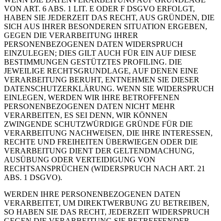
VON ART. 6 ABS. 1 LIT. E ODER F DSGVO ERFOLGT,
HABEN SIE JEDERZEIT DAS RECHT, AUS GRÜNDEN, DIE
SICH AUS IHRER BESONDEREN SITUATION ERGEBEN,
GEGEN DIE VERARBEITUNG IHRER
PERSONENBEZOGENEN DATEN WIDERSPRUCH
EINZULEGEN; DIES GILT AUCH FÜR EIN AUF DIESE
BESTIMMUNGEN GESTÜTZTES PROFILING. DIE
JEWEILIGE RECHTSGRUNDLAGE, AUF DENEN EINE
VERARBEITUNG BERUHT, ENTNEHMEN SIE DIESER
DATENSCHUTZERKLÄRUNG. WENN SIE WIDERSPRUCH
EINLEGEN, WERDEN WIR IHRE BETROFFENEN
PERSONENBEZOGENEN DATEN NICHT MEHR
VERARBEITEN, ES SEI DENN, WIR KÖNNEN
ZWINGENDE SCHUTZWÜRDIGE GRÜNDE FÜR DIE
VERARBEITUNG NACHWEISEN, DIE IHRE INTERESSEN,
RECHTE UND FREIHEITEN ÜBERWIEGEN ODER DIE
VERARBEITUNG DIENT DER GELTENDMACHUNG,
AUSÜBUNG ODER VERTEIDIGUNG VON
RECHTSANSPRÜCHEN (WIDERSPRUCH NACH ART. 21
ABS. 1 DSGVO).
WERDEN IHRE PERSONENBEZOGENEN DATEN
VERARBEITET, UM DIREKTWERBUNG ZU BETREIBEN,
SO HABEN SIE DAS RECHT, JEDERZEIT WIDERSPRUCH
GEGEN DIE VERARBEITUNG SIE BETREFFENDER